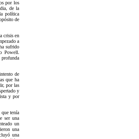
os por los
dia, de la
a política
opósito de
 crisis en
empezado a
a sufrido
o Powell.
 profunda
intento de
sas que ha
r, por las
spertado y
ista y por
 que tenía
e ser una
anteado un
ieron una
cluyó una