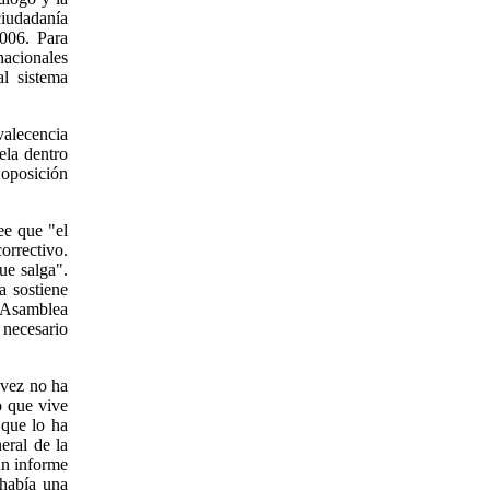
ciudadanía
2006. Para
nacionales
l sistema
valecencia
ela dentro
 oposición
ee que "el
rrectivo.
ue salga".
a sostiene
 Asamblea
 necesario
ávez no ha
o que vive
 que lo ha
eral de la
un informe
 había una