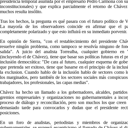
presidencia temporal asumida por el empresario Pedro Carmona con s
inconstitucionales) y que explica parcialmente el retorno de Cháve
muchos resulta insólito.
Tras los hechos, la pregunta es qué pasara con el futuro político de 
La mayoría de los observadores coincide en afirmar que el p
completamente polarizado y que esto influirá en su inmediato porvenir.
En opinión de Sierra, "con el restablecimiento del presidente Chá
resuelve ningún problema, como tampoco se resolvía ninguno de fon
salida". A juicio del analista Torrealba, cualquier gobierno en 
(incluyendo el de Chávez), tiene que basar sus políticas futuras en el p
inclusión democrática: "De cara al futuro, cualquier esquema de gobe
que pretenda ser exitoso, tiene que basarse en el principio de la inclus
la exclusion. Cuando hablo de la inclusión hablo de sectores como l
los marginados, pero también de los sectores sociales más conspicuo
trabajadores, los profesionales, las capas medias".
Chávez ha hecho un llamado a los gobernadores, alcaldes, partidos 
gremios empresariales y organizaciones no gubernamentales a incor
proceso de diálogo y reconciliación, pero son muchos los que creen
demasiado tarde para convocarlos y dudan que el presidente recti
posiciones.
En un foro de analistas, periodistas y miembros de organiza
gubernamentales, se expresó escepticismo al llamado de Chávez al di