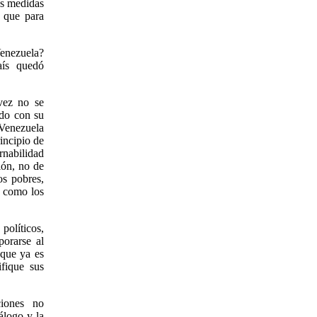
us medidas
z que para
Venezuela?
aís quedó
vez no se
do con su
Venezuela
rincipio de
rnabilidad
ión, no de
os pobres,
s como los
políticos,
porarse al
 que ya es
fique sus
ciones no
álogo y la