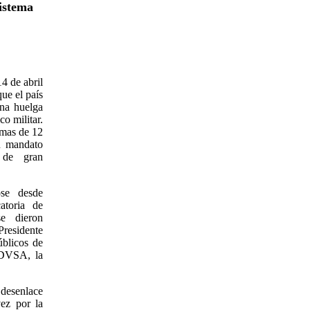
sistema
4 de abril
ue el país
una huelga
o militar.
 mas de 12
u mandato
 de gran
ose desde
atoria de
se dieron
Presidente
úblicos de
PDVSA, la
 desenlace
vez por la