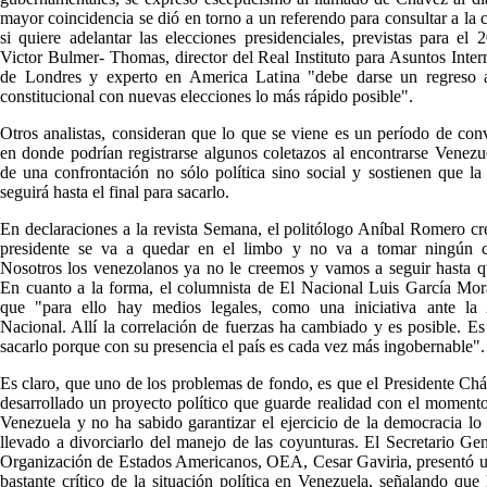
mayor coincidencia se dió en torno a un referendo para consultar a la 
si quiere adelantar las elecciones presidenciales, previstas para el 
Victor Bulmer- Thomas, director del Real Instituto para Asuntos Inter
de Londres y experto en America Latina "debe darse un regreso a
constitucional con nuevas elecciones lo más rápido posible".
Otros analistas, consideran que lo que se viene es un período de con
en donde podrían registrarse algunos coletazos al encontrarse Venezu
de una confrontación no sólo política sino social y sostienen que la
seguirá hasta el final para sacarlo.
En declaraciones a la revista Semana, el politólogo Aníbal Romero cr
presidente se va a quedar en el limbo y no va a tomar ningún co
Nosotros los venezolanos ya no le creemos y vamos a seguir hasta q
En cuanto a la forma, el columnista de El Nacional Luis García Mor
que "para ello hay medios legales, como una iniciativa ante la
Nacional. Allí la correlación de fuerzas ha cambiado y es posible. Es
sacarlo porque con su presencia el país es cada vez más ingobernable".
Es claro, que uno de los problemas de fondo, es que el Presidente Ch
desarrollado un proyecto político que guarde realidad con el moment
Venezuela y no ha sabido garantizar el ejercicio de la democracia lo
llevado a divorciarlo del manejo de las coyunturas. El Secretario Gen
Organización de Estados Americanos, OEA, Cesar Gaviria, presentó 
bastante crítico de la situación política en Venezuela, señalando que