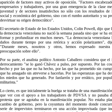
aparición de factores muy activos de oposición. "Factores encabezad
empresarios y trabajadores, por una gran emergencia de la clase me
juventud y de sectores insatisfechos no sólo con los resultados de l
social y económica del gobierno, sino con el rumbo autoritario y su pr
desvirtuar su origen democrático".
El secretario de Estado de los Estados Unidos, Colin Powell, dijo que la
la democracia venezolana no nació la semana pasada sino que se ha 
formar y profundizar en muchos meses. "La democracia venezolana h
daños durante tiempo por una retórica y acción polarizantes", dij
"Durante meses, nosotros y otros, hemos expresado nuestra
preocupación sobre ello".
Por su parte, el analista político Antonio Caballero considera que el 
derrocamiento "se lo ganó Chávez a pulso, por supuesto. Por las co
hecho y por las que no ha hecho, por las que ha prometido sin cumpli
que ha amagado sin atreverse a hacerlas. Por las esperanzas que ha de
los miedos que ha generado. Por fanfarrón y por errático, por popul
militarista."
Lo cierto, es que inicialmente la huelga se trataba de una manifestación
que ver con el apoyo a los trabajadores de PDVSA y no pasaba d
protesta que se agotaba en la manifestación popular. No estaba pl
cambio de gobierno, pero la coyuntura del momento donde concurr
serie de imprevistos terminaron en una acción improvisada (que in