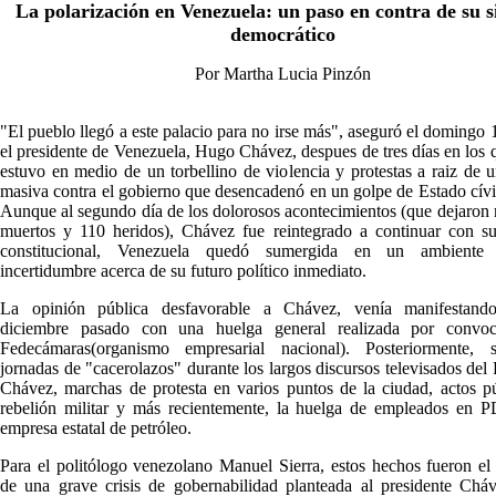
La polarización en Venezuela: un paso en contra de su 
democrático
Por Martha Lucia Pinzón
"El pueblo llegó a este palacio para no irse más", aseguró el domingo 1
el presidente de Venezuela, Hugo Chávez, despues de tres días en los q
estuvo en medio de un torbellino de violencia y protestas a raiz de 
masiva contra el gobierno que desencadenó en un golpe de Estado cívic
Aunque al segundo día de los dolorosos acontecimientos (que dejaron
muertos y 110 heridos), Chávez fue reintegrado a continuar con s
constitucional, Venezuela quedó sumergida en un ambiente
incertidumbre acerca de su futuro político inmediato.
La opinión pública desfavorable a Chávez, venía manifestand
diciembre pasado con una huelga general realizada por convoc
Fedecámaras(organismo empresarial nacional). Posteriormente, 
jornadas de "cacerolazos" durante los largos discursos televisados del 
Chávez, marchas de protesta en varios puntos de la ciudad, actos p
rebelión militar y más recientemente, la huelga de empleados en 
empresa estatal de petróleo.
Para el politólogo venezolano Manuel Sierra, estos hechos fueron el
de una grave crisis de gobernabilidad planteada al presidente Chá