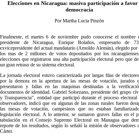
Elecciones en Nicaragua: masiva participación a favor 
democracia
Por Martha Lucia Pinzón
Finalmente, el martes 6 de noviembre pudo conocerse el nombre 
presidente de Nicaragua, Enrique Bolaños, empresario de 7
exvicepresidente del actual mandatario (Arnoldo Alemán), elegido por
los mas de 2 millones de votos depositados por los nicaragüenses
elecciones que registraron una alta participación electoral pero que d
un gran retraso de su sistema electoral.
La jornada electoral estuvo caracterizada por largas filas de electore
por la demora en la apertura de las mesas de votación, jurados 
presentaron y fallas en las maquinas destinadas a la verificaci
documentos de identidad. Gabriel Solorzano, presidente del grupo cív
y Transparencia", entidad que participó durante el proceso electora
observadores, indicó que en algunas de las zonas rurales fueron des
las mesas de votación, campesinos que no estaban familiarizad
legislación electoral. A lo anterior, se sumaron graves fallas en el 
tabulación en el Consejo Supremo Electoral en Managua que dem
reporte de los resultados, según lo señaló la misión de observadores 
Cárter.