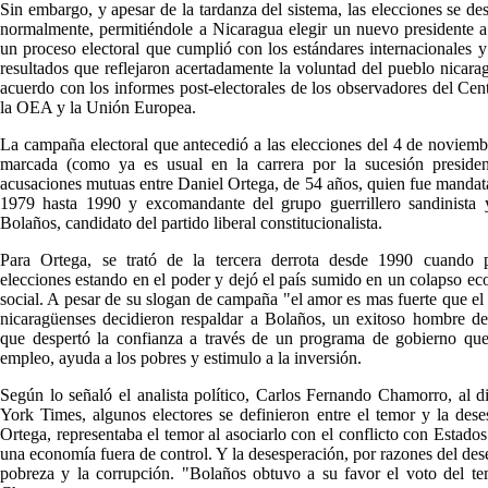
Sin embargo, y apesar de la tardanza del sistema, las elecciones se des
normalmente, permitiéndole a Nicaragua elegir un nuevo presidente a
un proceso electoral que cumplió con los estándares internacionales 
resultados que reflejaron acertadamente la voluntad del pueblo nicara
acuerdo con los informes post-electorales de los observadores del Cent
la OEA y la Unión Europea.
La campaña electoral que antecedió a las elecciones del 4 de noviemb
marcada (como ya es usual en la carrera por la sucesión presidenc
acusaciones mutuas entre Daniel Ortega, de 54 años, quien fue mandat
1979 hasta 1990 y excomandante del grupo guerrillero sandinista 
Bolaños, candidato del partido liberal constitucionalista.
Para Ortega, se trató de la tercera derrota desde 1990 cuando p
elecciones estando en el poder y dejó el país sumido en un colapso e
social. A pesar de su slogan de campaña "el amor es mas fuerte que el 
nicaragüenses decidieron respaldar a Bolaños, un exitoso hombre d
que despertó la confianza a través de un programa de gobierno que
empleo, ayuda a los pobres y estimulo a la inversión.
Según lo señaló el analista político, Carlos Fernando Chamorro, al 
York Times, algunos electores se definieron entre el temor y la dese
Ortega, representaba el temor al asociarlo con el conflicto con Estado
una economía fuera de control. Y la desesperación, por razones del des
pobreza y la corrupción. "Bolaños obtuvo a su favor el voto del te