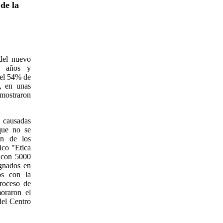
de la
del nuevo
3 años y
 el 54% de
, en unas
emostraron
s causadas
que no se
ón de los
ico "Etica
l con 5000
ignados en
os con la
proceso de
oraron el
del Centro