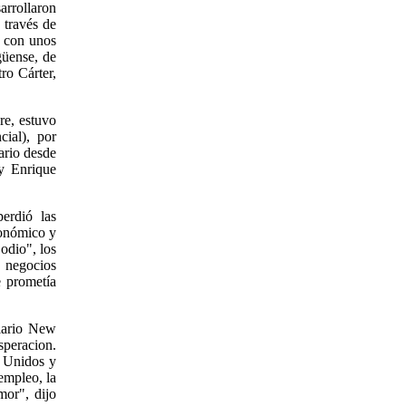
arrollaron
 través de
y con unos
güense, de
ro Cárter,
re, estuvo
ial), por
ario desde
y Enrique
erdió las
conómico y
odio", los
e negocios
 prometía
diario New
speracion.
s Unidos y
empleo, la
mor", dijo