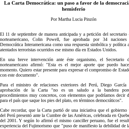
La Carta Democrática: un paso a favor de la democracia
hemisferio
Por Martha Lucia Pinzón
El 11 de septiembre de manera anticipada y a petición del secretario
norteamericano, Colin Powell, fue aprobada por 34 naciones
Democrática Interamericana como una respuesta simbólica y política a
atentados terroristas ocurridos ese mismo día en Estados Unidos.
En una breve intervención ante éste organismo, el Secretario 
norteamericano afirmó: "Esta es el mejor aporte que puedo hace
momento. Quiero estar presente para expresar el compromiso de Esta
con este documento".
Para el ministro de relaciones exteriores del Perú, Diego García 
aprobación de la Carta "no es un saludo a la bandera porq
procedimientos muy concretos, con elementos que podríamos decir d
para el país que saque los pies del plato, en términos democráticos".
Cabe recordar, que la Carta partió de una iniciativa que el gobierno t
del Perú presentó ante la Cumbre de las Américas, celebrada en Quebe
del 2001. Y según lo afirmó el mismo canciller peruano, fue el resul
experiencia del Fujimorismo que "puso de manifiesto la debilidad de l