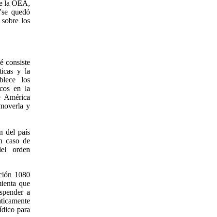
de la OEA,
"se quedó
 sobre los
é consiste
ticas y la
blece los
cos en la
e América
omoverla y
n del país
n caso de
del orden
ución 1080
ienta que
uspender a
ticamente
ídico para