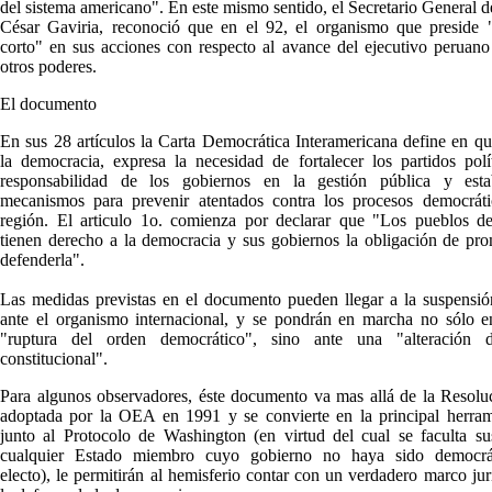
del sistema americano". En este mismo sentido, el Secretario General 
César Gaviria, reconoció que en el 92, el organismo que preside 
corto" en sus acciones con respecto al avance del ejecutivo peruano
otros poderes.
El documento
En sus 28 artículos la Carta Democrática Interamericana define en qu
la democracia, expresa la necesidad de fortalecer los partidos polí
responsabilidad de los gobiernos en la gestión pública y esta
mecanismos para prevenir atentados contra los procesos democráti
región. El articulo 1o. comienza por declarar que "Los pueblos d
tienen derecho a la democracia y sus gobiernos la obligación de pr
defenderla".
Las medidas previstas en el documento pueden llegar a la suspensió
ante el organismo internacional, y se pondrán en marcha no sólo e
"ruptura del orden democrático", sino ante una "alteración 
constitucional".
Para algunos observadores, éste documento va mas allá de la Resol
adoptada por la OEA en 1991 y se convierte en la principal herram
junto al Protocolo de Washington (en virtud del cual se faculta s
cualquier Estado miembro cuyo gobierno no haya sido democrá
electo), le permitirán al hemisferio contar con un verdadero marco jur