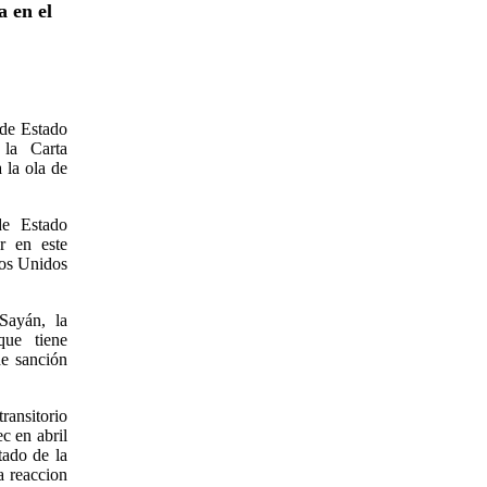
 en el
 de Estado
 la Carta
 la ola de
de Estado
r en este
dos Unidos
Sayán, la
ue tiene
e sanción
ransitorio
c en abril
tado de la
a reaccion