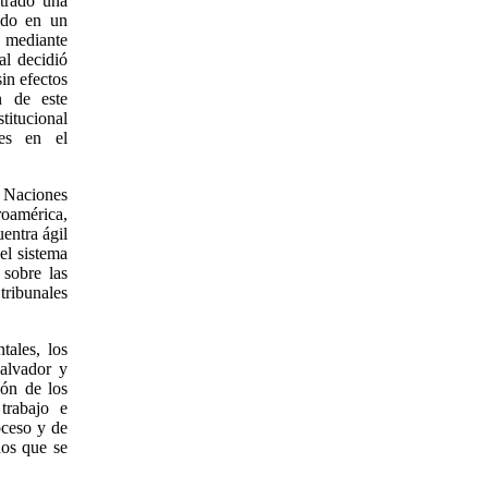
trado una
ndo en un
r mediante
al decidió
in efectos
n de este
titucional
nes en el
 Naciones
roamérica,
entra ágil
el sistema
sobre las
ribunales
ales, los
alvador y
ón de los
trabajo e
oceso y de
hos que se