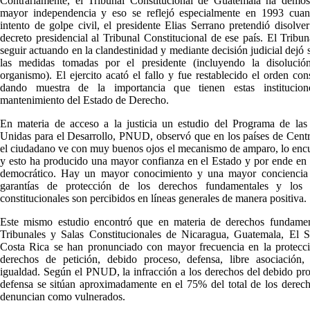
Contrariamente, el Tribunal Constitucional de Guatemala ha demos
mayor independencia y eso se reflejó especialmente en 1993 cua
intento de golpe civil, el presidente Elias Serrano pretendió disolve
decreto presidencial al Tribunal Constitucional de ese país. El Tribun
seguir actuando en la clandestinidad y mediante decisión judicial dejó s
las medidas tomadas por el presidente (incluyendo la disolució
organismo). El ejercito acató el fallo y fue restablecido el orden cons
dando muestra de la importancia que tienen estas institucio
mantenimiento del Estado de Derecho.
En materia de acceso a la justicia un estudio del Programa de las
Unidas para el Desarrollo, PNUD, observó que en los países de Cent
el ciudadano ve con muy buenos ojos el mecanismo de amparo, lo encu
y esto ha producido una mayor confianza en el Estado y por ende en 
democrático. Hay un mayor conocimiento y una mayor conciencia 
garantías de protección de los derechos fundamentales y los t
constitucionales son percibidos en líneas generales de manera positiva.
Este mismo estudio encontró que en materia de derechos fundament
Tribunales y Salas Constitucionales de Nicaragua, Guatemala, El S
Costa Rica se han pronunciado con mayor frecuencia en la protecci
derechos de petición, debido proceso, defensa, libre asociación, 
igualdad. Según el PNUD, la infracción a los derechos del debido pr
defensa se sitúan aproximadamente en el 75% del total de los derec
denuncian como vulnerados.