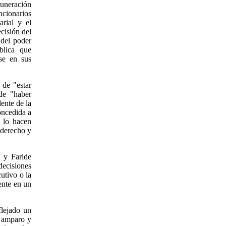
muneración
cionarios
arial y el
cisión del
 del poder
blica que
ose en sus
 de "estar
de "haber
ente de la
oncedida a
l lo hacen
n derecho y
 y Faride
decisiones
cutivo o la
ente en un
flejado un
o amparo y