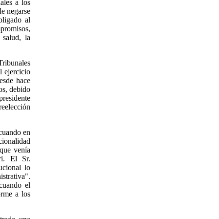
ales a los
de negarse
bligado al
promisos,
salud, la
Tribunales
 ejercicio
desde hace
os, debido
presidente
 reelección
 cuando en
cionalidad
que venía
i. El Sr.
cional lo
strativa".
cuando el
orme a los