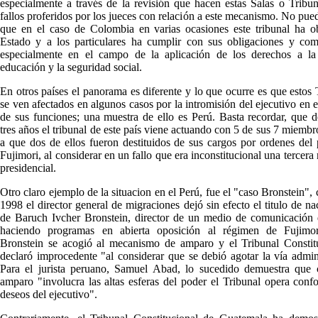
especialmente a través de la revisión que hacen estas Salas o Tribun
fallos proferidos por los jueces con relación a este mecanismo. No pue
que en el caso de Colombia en varias ocasiones este tribunal ha o
Estado y a los particulares ha cumplir con sus obligaciones y com
especialmente en el campo de la aplicación de los derechos a la 
educación y la seguridad social.
En otros países el panorama es diferente y lo que ocurre es que estos 
se ven afectados en algunos casos por la intromisión del ejecutivo en el
de sus funciones; una muestra de ello es Perú. Basta recordar, que 
tres años el tribunal de este país viene actuando con 5 de sus 7 miembr
a que dos de ellos fueron destituidos de sus cargos por ordenes del 
Fujimori, al considerar en un fallo que era inconstitucional una tercera
presidencial.
Otro claro ejemplo de la situacion en el Perú, fue el "caso Bronstein",
1998 el director general de migraciones dejó sin efecto el titulo de na
de Baruch Ivcher Bronstein, director de un medio de comunicación 
haciendo programas en abierta oposición al régimen de Fujimor
Bronstein se acogió al mecanismo de amparo y el Tribunal Constitu
declaró improcedente "al considerar que se debió agotar la vía admini
Para el jurista peruano, Samuel Abad, lo sucedido demuestra que 
amparo "involucra las altas esferas del poder el Tribunal opera conf
deseos del ejecutivo".