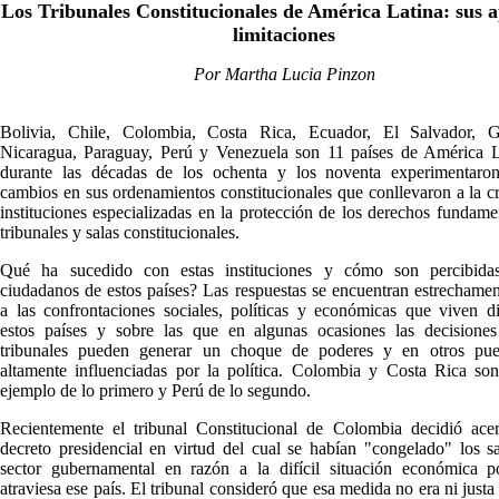
Los Tribunales Constitucionales de América Latina: sus a
limitaciones
Por Martha Lucia Pinzon
Bolivia, Chile, Colombia, Costa Rica, Ecuador, El Salvador, G
Nicaragua, Paraguay, Perú y Venezuela son 11 países de América L
durante las décadas de los ochenta y los noventa experimentaron
cambios en sus ordenamientos constitucionales que conllevaron a la c
instituciones especializadas en la protección de los derechos fundamen
tribunales y salas constitucionales.
Qué ha sucedido con estas instituciones y cómo son percibida
ciudadanos de estos países? Las respuestas se encuentran estrechamen
a las confrontaciones sociales, políticas y económicas que viven d
estos países y sobre las que en algunas ocasiones las decisiones
tribunales pueden generar un choque de poderes y en otros pue
altamente influenciadas por la política. Colombia y Costa Rica so
ejemplo de lo primero y Perú de lo segundo.
Recientemente el tribunal Constitucional de Colombia decidió ace
decreto presidencial en virtud del cual se habían "congelado" los sa
sector gubernamental en razón a la difícil situación económica p
atraviesa ese país. El tribunal consideró que esa medida no era ni justa