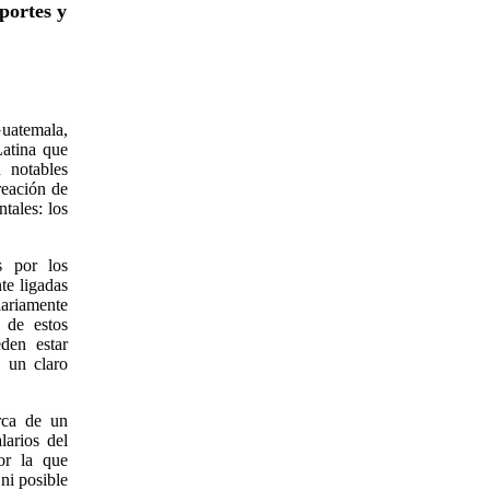
portes y
uatemala,
atina que
 notables
reación de
tales: los
s por los
te ligadas
iariamente
 de estos
den estar
n un claro
rca de un
larios del
or la que
 ni posible