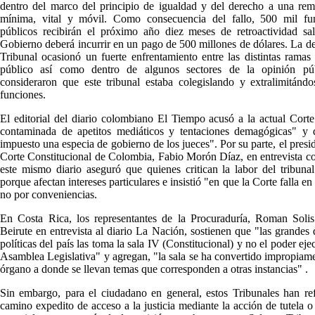
dentro del marco del principio de igualdad y del derecho a una re
mínima, vital y móvil. Como consecuencia del fallo, 500 mil fun
públicos recibirán el próximo año diez meses de retroactividad sal
Gobierno deberá incurrir en un pago de 500 millones de dólares. La de
Tribunal ocasionó un fuerte enfrentamiento entre las distintas ramas
público así como dentro de algunos sectores de la opinión pú
consideraron que este tribunal estaba colegislando y extralimitánd
funciones.
El editorial del diario colombiano El Tiempo acusó a la actual Corte
contaminada de apetitos mediáticos y tentaciones demagógicas" y 
impuesto una especia de gobierno de los jueces". Por su parte, el presid
Corte Constitucional de Colombia, Fabio Morón Díaz, en entrevista c
este mismo diario aseguró que quienes critican la labor del tribuna
porque afectan intereses particulares e insistió "en que la Corte falla e
no por conveniencias.
En Costa Rica, los representantes de la Procuraduría, Roman Solis
Beirute en entrevista al diario La Nación, sostienen que "las grandes 
políticas del país las toma la sala IV (Constitucional) y no el poder eje
Asamblea Legislativa" y agregan, "la sala se ha convertido impropiam
órgano a donde se llevan temas que corresponden a otras instancias" .
Sin embargo, para el ciudadano en general, estos Tribunales han re
camino expedito de acceso a la justicia mediante la acción de tutela 